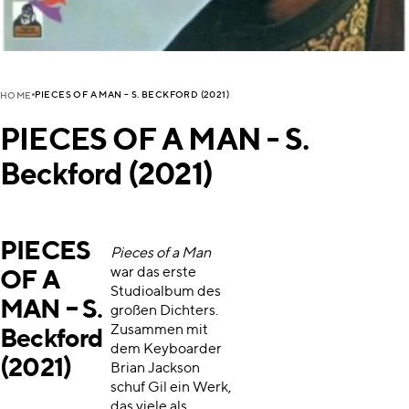
PIECES OF A MAN – S. BECKFORD (2021)
HOME
PIECES OF A MAN - S.
Beckford (2021)
PIECES
Pieces of a Man
war das erste
OF A
Studioalbum des
MAN – S.
großen Dichters.
Zusammen mit
Beckford
dem Keyboarder
(2021)
Brian Jackson
schuf Gil ein Werk,
das viele als