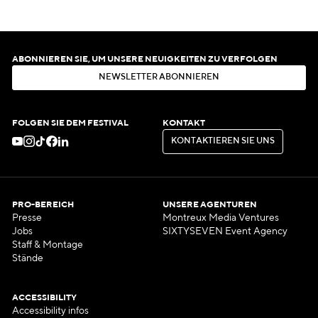
ABONNIEREN SIE, UM UNSERE NEUIGKEITEN ZU VERFOLGEN
N
E
W
S
L
E
T
T
E
R
A
B
O
N
N
I
E
R
E
N
N
E
W
S
L
E
T
T
E
R
A
B
O
N
N
I
E
R
E
N
FOLGEN SIE DEM FESTIVAL
KONTAKT
K
O
N
T
A
K
T
I
E
R
E
N
S
I
E
U
N
S
K
O
N
T
A
K
T
I
E
R
E
N
S
I
E
U
N
S
PRO-BEREICH
UNSERE AGENTUREN
Presse
Montreux Media Ventures
Jobs
SIXTYSEVEN Event Agency
Staff & Montage
Stände
ACCESSIBILITY
Accessibility infos