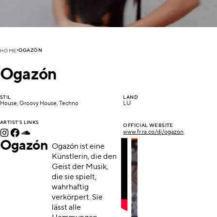
OGAZÓN
HOME
Ogazón
STIL
LAND
House, Groovy House, Techno
LU
ARTIST'S LINKS
OFFICIAL WEBSITE
www.fr.ra.co/dj/ogazon
Ogazón
Ogazón ist eine
Künstlerin, die den
Geist der Musik,
die sie spielt,
wahrhaftig
verkörpert. Sie
lässt alle