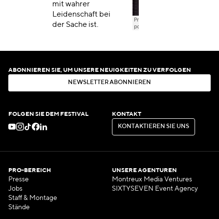
mit wahrer
Leidenschaft bei
der Sache ist.
ABONNIEREN SIE, UM UNSERE NEUIGKEITEN ZU VERFOLGEN
N
E
W
S
L
E
T
T
E
R
A
B
O
N
N
I
E
R
E
N
N
E
W
S
L
E
T
T
E
R
A
B
O
N
N
I
E
R
E
N
FOLGEN SIE DEM FESTIVAL
KONTAKT
K
O
N
T
A
K
T
I
E
R
E
N
S
I
E
U
N
S
K
O
N
T
A
K
T
I
E
R
E
N
S
I
E
U
N
S
PRO-BEREICH
UNSERE AGENTUREN
Presse
Montreux Media Ventures
Jobs
SIXTYSEVEN Event Agency
Staff & Montage
Stände