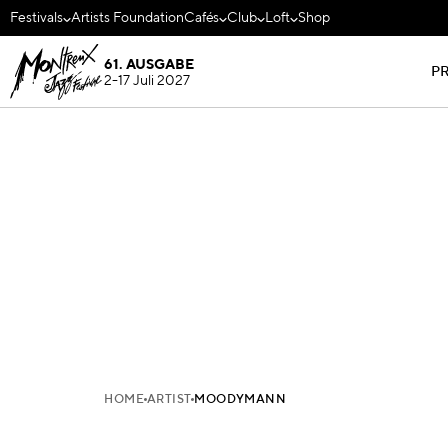
Festivals
Artists Foundation
Cafés
Club
Loft
Shop
61. AUSGABE
P
2-17 Juli 2027
HOME
ARTIST
MOODYMANN