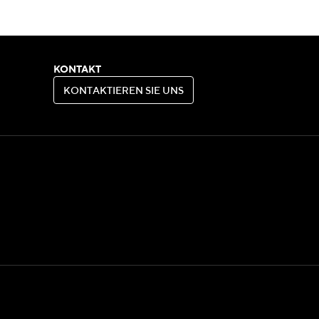
KONTAKT
K
O
N
T
A
K
T
I
E
R
E
N
S
I
E
U
N
S
K
O
N
T
A
K
T
I
E
R
E
N
S
I
E
U
N
S