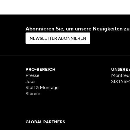
Abonnieren Sie, um unsere Neuigkeiten zu
N
E
W
S
L
E
T
T
E
R
A
B
O
N
N
I
E
R
E
N
N
E
W
S
L
E
T
T
E
R
A
B
O
N
N
I
E
R
E
N
PRO-BEREICH
UNSERE
Presse
Montreu
Jobs
SIXTYSE
Staff & Montage
Stände
GLOBAL PARTNERS