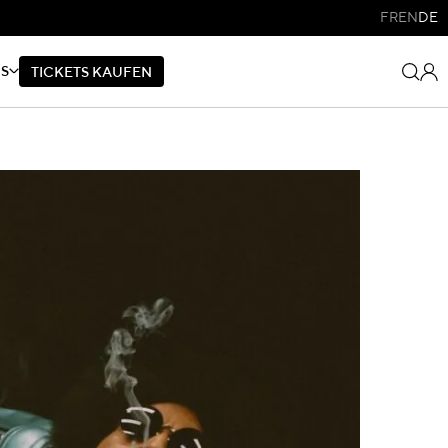
FR
EN
DE
NS
T
I
C
K
E
T
S
K
A
U
F
E
N
T
I
C
K
E
T
S
K
A
U
F
E
N