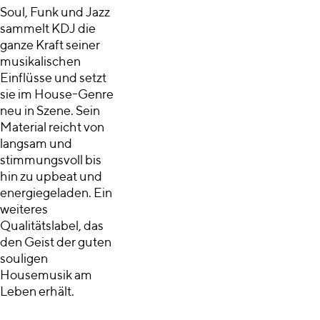
Soul, Funk und Jazz
sammelt KDJ die
ganze Kraft seiner
musikalischen
Einflüsse und setzt
sie im House-Genre
neu in Szene. Sein
Material reicht von
langsam und
stimmungsvoll bis
hin zu upbeat und
energiegeladen. Ein
weiteres
Qualitätslabel, das
den Geist der guten
souligen
Housemusik am
Leben erhält.