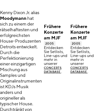
Kenny Dixon Jr. alias
Moodymann
hat
sich zu einem der
Frühere
Frühere
rätselhaftesten und
Konzerte
Konzerte
erfolgreichsten
am MJF
am MJF
House-Produzenten
2005
2005
Detroits entwickelt.
Entdecken
Entdecken
Sie Setlists,
Sie Setlists,
Durch die
Line-ups und
Line-ups und
Perfektionierung
mehr in
mehr in
einer einzigartigen
unserer
unserer
CONCERTS
CONCERTS
Mischung aus
.
.
DATABASE
DATABASE
Samples und
Originalinstrumenten
ist KDJs Musik
anders und
origineller als
typischer House.
Durchtränkt von