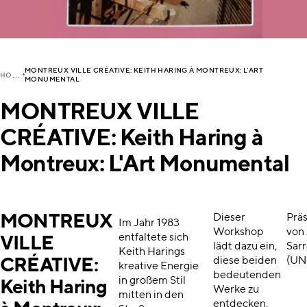
MONTREUX VILLE CRÉATIVE: KEITH HARING À MONTREUX: L’ART
H
OME
MONUMENTAL
MONTREUX VILLE
CRÉATIVE: Keith Haring à
Montreux: L'Art Monumental
MONTREUX
Dieser
Präs
Im Jahr 1983
Workshop
von
entfaltete sich
VILLE
lädt dazu ein,
Sarr
Keith Harings
diese beiden
(UN
CRÉATIVE:
kreative Energie
bedeutenden
in großem Stil
Keith Haring
Werke zu
mitten in den
entdecken,