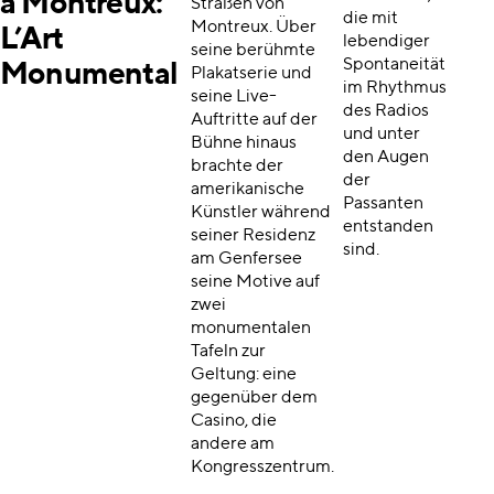
à Montreux:
Straßen von
die mit
Montreux. Über
L’Art
lebendiger
seine berühmte
Spontaneität
Monumental
Plakatserie und
im Rhythmus
seine Live-
des Radios
Auftritte auf der
und unter
Bühne hinaus
den Augen
brachte der
der
amerikanische
Passanten
Künstler während
entstanden
seiner Residenz
sind.
am Genfersee
seine Motive auf
zwei
monumentalen
Tafeln zur
Geltung: eine
gegenüber dem
Casino, die
andere am
Kongresszentrum.