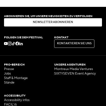
ABONNIEREN SIE, UM UNSERE NEUIGKEITEN ZU VERFOLGEN
N
E
W
S
L
E
T
T
E
R
A
B
O
N
N
I
E
R
E
N
N
E
W
S
L
E
T
T
E
R
A
B
O
N
N
I
E
R
E
N
FOLGEN SIE DEM FESTIVAL
KONTAKT
K
O
N
T
A
K
T
I
E
R
E
N
S
I
E
U
N
S
K
O
N
T
A
K
T
I
E
R
E
N
S
I
E
U
N
S
PRO-BEREICH
UNSERE AGENTUREN
Presse
Montreux Media Ventures
Jobs
SIXTYSEVEN Event Agency
Staff & Montage
Stände
ACCESSIBILITY
Accessibility infos
FACIL'iti