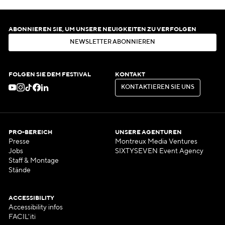
ABONNIEREN SIE, UM UNSERE NEUIGKEITEN ZU VERFOLGEN
N
E
W
S
L
E
T
T
E
R
A
B
O
N
N
I
E
R
E
N
N
E
W
S
L
E
T
T
E
R
A
B
O
N
N
I
E
R
E
N
FOLGEN SIE DEM FESTIVAL
KONTAKT
K
O
N
T
A
K
T
I
E
R
E
N
S
I
E
U
N
S
K
O
N
T
A
K
T
I
E
R
E
N
S
I
E
U
N
S
PRO-BEREICH
UNSERE AGENTUREN
Presse
Montreux Media Ventures
Jobs
SIXTYSEVEN Event Agency
Staff & Montage
Stände
ACCESSIBILITY
Accessibility infos
FACIL'iti