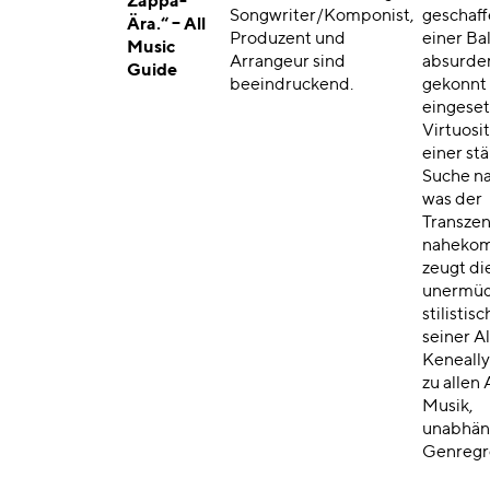
Zappa-
Songwriter/Komponist,
geschaff
Ära.“ – All
Produzent und
einer Ba
Music
Arrangeur sind
absurde
Guide
beeindruckend.
gekonnt
eingeset
Virtuosi
einer st
Suche na
was der
Transze
nahekom
zeugt di
unermüd
stilistisc
seiner A
Keneally
zu allen
Musik,
unabhän
Genregr