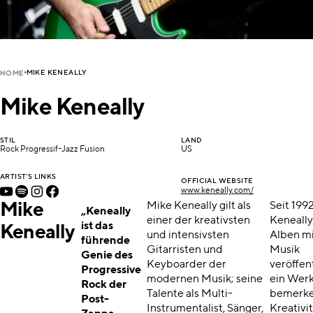
MIKE KENEALLY
HOME
Mike Keneally
STIL
LAND
Rock Progressif-Jazz Fusion
US
ARTIST'S LINKS
OFFICIAL WEBSITE
www.keneally.com/
Mike
Mike Keneally gilt als
Seit 1992
„Keneally
einer der kreativsten
Keneally
ist das
Keneally
und intensivsten
Alben mi
führende
Gitarristen und
Musik
Genie des
Keyboarder der
veröffen
Progressive
modernen Musik; seine
ein Werk
Rock der
Talente als Multi-
bemerke
Post-
Instrumentalist, Sänger,
Kreativit