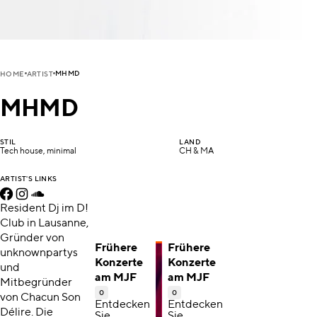
MHMD
HOME
ARTIST
MHMD
STIL
LAND
Tech house, minimal
CH & MA
ARTIST'S LINKS
Resident Dj im D!
Club in Lausanne,
Gründer von
Frühere
Frühere
unknownpartys
Konzerte
Konzerte
und
am MJF
am MJF
Mitbegründer
0
0
von Chacun Son
Entdecken
Entdecken
Délire. Die
Sie
Sie