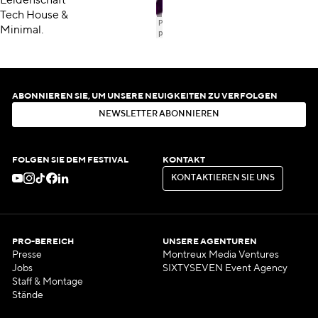
Leidenschaft
Tech House &
Minimal.
ABONNIEREN SIE, UM UNSERE NEUIGKEITEN ZU VERFOLGEN
N
E
W
S
L
E
T
T
E
R
A
B
O
N
N
I
E
R
E
N
N
E
W
S
L
E
T
T
E
R
A
B
O
N
N
I
E
R
E
N
FOLGEN SIE DEM FESTIVAL
KONTAKT
K
O
N
T
A
K
T
I
E
R
E
N
S
I
E
U
N
S
K
O
N
T
A
K
T
I
E
R
E
N
S
I
E
U
N
S
PRO-BEREICH
UNSERE AGENTUREN
Presse
Montreux Media Ventures
Jobs
SIXTYSEVEN Event Agency
Staff & Montage
Stände