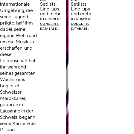
internationale
Setlists,
Setlists,
Line-ups
Line-ups
Umgebung, die
und mehr
und mehr
seine Jugend
in unserer
in unserer
prägte, half ihm
CONCERTS
CONCERTS
.
.
dabei, seine
DATABASE
DATABASE
eigene Welt rund
um die Musik zu
erschaffen, und
diese
Leidenschaft hat
ihn während
seines gesamten
Wachstums
begleitet.
Schweizer –
Marokkaner,
geboren in
Lausanne in der
Schweiz, begann
seine Karriere als
DJ und