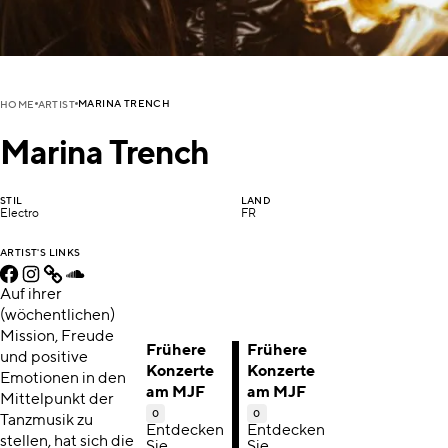
MARINA TRENCH
HOME
ARTIST
Marina Trench
STIL
LAND
Electro
FR
ARTIST'S LINKS
Auf ihrer
(wöchentlichen)
Mission, Freude
Frühere
Frühere
und positive
Konzerte
Konzerte
Emotionen in den
am MJF
am MJF
Mittelpunkt der
0
0
Tanzmusik zu
Entdecken
Entdecken
stellen, hat sich die
Sie
Sie