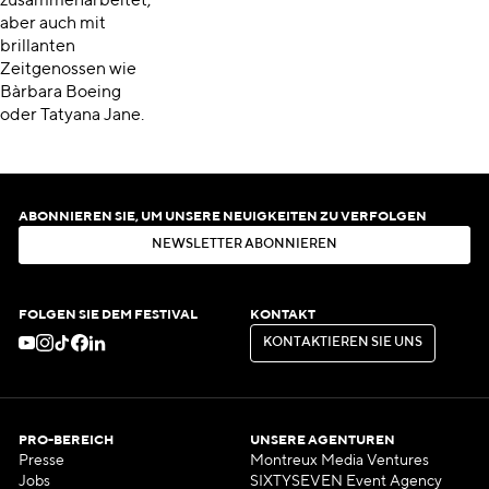
zusammenarbeitet,
aber auch mit
brillanten
Zeitgenossen wie
Bàrbara Boeing
oder Tatyana Jane.
ABONNIEREN SIE, UM UNSERE NEUIGKEITEN ZU VERFOLGEN
N
E
W
S
L
E
T
T
E
R
A
B
O
N
N
I
E
R
E
N
N
E
W
S
L
E
T
T
E
R
A
B
O
N
N
I
E
R
E
N
FOLGEN SIE DEM FESTIVAL
KONTAKT
K
O
N
T
A
K
T
I
E
R
E
N
S
I
E
U
N
S
K
O
N
T
A
K
T
I
E
R
E
N
S
I
E
U
N
S
PRO-BEREICH
UNSERE AGENTUREN
Presse
Montreux Media Ventures
Jobs
SIXTYSEVEN Event Agency