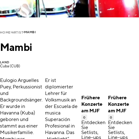
MAMBI
HOME
ARTIST
Mambi
LAND
Cuba (CUB)
Eulogio Arguelles
Er ist
Puey, Perkussionist
diplomierter
und
Lehrer für
Frühere
Frühere
Backgroundsänger.
Volksmusik an
Konzerte
Konzerte
Er wurde in
der Escuela de
am MJF
am MJF
Havanna (Kuba)
musica
0
0
geboren und
Superación
Entdecken
Entdecken
stammt aus einer
Profesional in
Sie
Sie
Musikerfamilie.
Havanna. Das
Setlists,
Setlists,
Line-ups
Line-ups