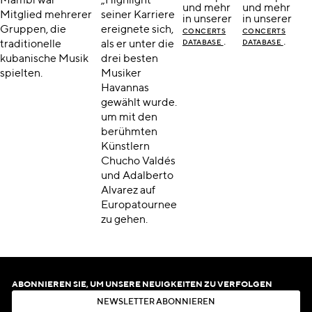
Mambi war
„Highlight“
und mehr
und mehr
Mitglied mehrerer
seiner Karriere
in unserer
in unserer
Gruppen, die
ereignete sich,
CONCERTS
CONCERTS
.
.
traditionelle
als er unter die
DATABASE
DATABASE
kubanische Musik
drei besten
spielten.
Musiker
Havannas
gewählt wurde.
um mit den
berühmten
Künstlern
Chucho Valdés
und Adalberto
Alvarez auf
Europatournee
zu gehen.
ABONNIEREN SIE, UM UNSERE NEUIGKEITEN ZU VERFOLGEN
N
E
W
S
L
E
T
T
E
R
A
B
O
N
N
I
E
R
E
N