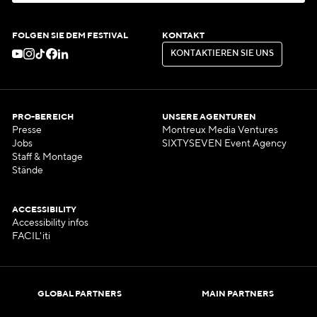
N
E
W
S
L
E
T
T
E
R
A
B
O
N
N
I
E
R
E
N
FOLGEN SIE DEM FESTIVAL
KONTAKT
K
O
N
T
A
K
T
I
E
R
E
N
S
I
E
U
N
S
K
O
N
T
A
K
T
I
E
R
E
N
S
I
E
U
N
S
PRO-BEREICH
UNSERE AGENTUREN
Presse
Montreux Media Ventures
Jobs
SIXTYSEVEN Event Agency
Staff & Montage
Stände
ACCESSIBILITY
Accessibility infos
FACIL'iti
GLOBAL PARTNERS
MAIN PARTNERS