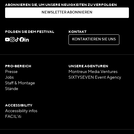
ABONNIEREN SIE, UM UNSERE NEUIGKEITEN ZU VERFOLGEN
N
E
W
S
L
E
T
T
E
R
A
B
O
N
N
I
E
R
E
N
N
E
W
S
L
E
T
T
E
R
A
B
O
N
N
I
E
R
E
N
FOLGEN SIE DEM FESTIVAL
KONTAKT
K
O
N
T
A
K
T
I
E
R
E
N
S
I
E
U
N
S
K
O
N
T
A
K
T
I
E
R
E
N
S
I
E
U
N
S
PRO-BEREICH
UNSERE AGENTUREN
Presse
Montreux Media Ventures
Jobs
SIXTYSEVEN Event Agency
Staff & Montage
Stände
ACCESSIBILITY
Accessibility infos
FACIL'iti