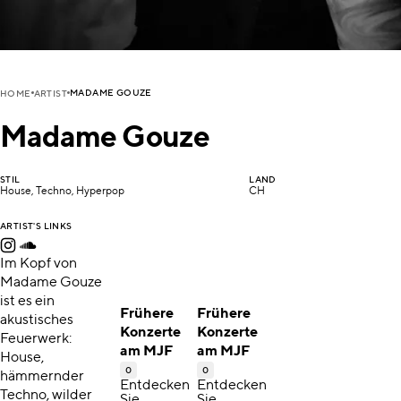
MADAME GOUZE
HOME
ARTIST
Madame Gouze
STIL
LAND
House, Techno, Hyperpop
CH
ARTIST'S LINKS
Im Kopf von
Madame Gouze
ist es ein
Frühere
Frühere
akustisches
Konzerte
Konzerte
Feuerwerk:
am MJF
am MJF
House,
0
0
hämmernder
Entdecken
Entdecken
Techno, wilder
Sie
Sie