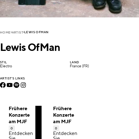
LEWIS OFMAN
HOME
ARTIST
Lewis OfMan
STIL
LAND
Electro
France (FR)
ARTIST'S LINKS
Frühere
Frühere
Konzerte
Konzerte
am MJF
am MJF
0
0
Entdecken
Entdecken
Sie
Sie