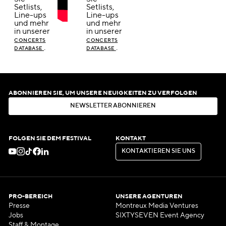
Setlists,
Setlists,
Line-ups
Line-ups
und mehr
und mehr
in unserer
in unserer
CONCERTS
CONCERTS
.
.
DATABASE
DATABASE
ABONNIEREN SIE, UM UNSERE NEUIGKEITEN ZU VERFOLGEN
N
E
W
S
L
E
T
T
E
R
A
B
O
N
N
I
E
R
E
N
N
E
W
S
L
E
T
T
E
R
A
B
O
N
N
I
E
R
E
N
FOLGEN SIE DEM FESTIVAL
KONTAKT
K
O
N
T
A
K
T
I
E
R
E
N
S
I
E
U
N
S
K
O
N
T
A
K
T
I
E
R
E
N
S
I
E
U
N
S
PRO-BEREICH
UNSERE AGENTUREN
Presse
Montreux Media Ventures
Jobs
SIXTYSEVEN Event Agency
Staff & Montage