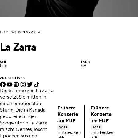
LA ZARRA
HOME
ARTIST
La Zarra
STIL
LAND
Pop
CA
ARTIST'S LINKS
Die Stimme von La Zarra
versetzt Sie mitten in
einen emotionalen
Frühere
Frühere
Sturm. Die in Kanada
Konzerte
Konzerte
geborene Singer-
am MJF
am MJF
Songwriterin La Zarra
2023
2023
mischt Genres, löscht
Entdecken
Entdecken
Epochen aus und
Sie
Sie