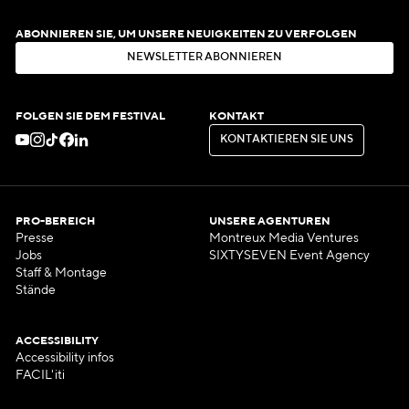
ABONNIEREN SIE, UM UNSERE NEUIGKEITEN ZU VERFOLGEN
N
E
W
S
L
E
T
T
E
R
A
B
O
N
N
I
E
R
E
N
N
E
W
S
L
E
T
T
E
R
A
B
O
N
N
I
E
R
E
N
FOLGEN SIE DEM FESTIVAL
KONTAKT
K
O
N
T
A
K
T
I
E
R
E
N
S
I
E
U
N
S
K
O
N
T
A
K
T
I
E
R
E
N
S
I
E
U
N
S
PRO-BEREICH
UNSERE AGENTUREN
Presse
Montreux Media Ventures
Jobs
SIXTYSEVEN Event Agency
Staff & Montage
Stände
ACCESSIBILITY
Accessibility infos
FACIL'iti