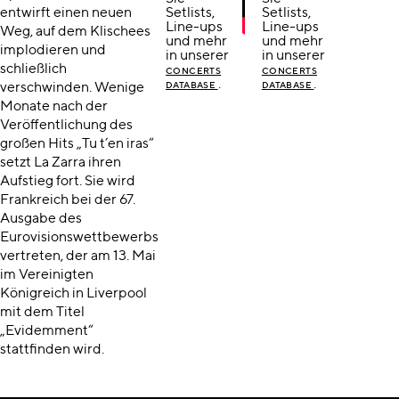
entwirft einen neuen
Setlists,
Setlists,
Line-ups
Line-ups
Weg, auf dem Klischees
und mehr
und mehr
implodieren und
in unserer
in unserer
schließlich
CONCERTS
CONCERTS
.
.
verschwinden. Wenige
DATABASE
DATABASE
Monate nach der
Veröffentlichung des
großen Hits „Tu t’en iras“
setzt La Zarra ihren
Aufstieg fort. Sie wird
Frankreich bei der 67.
Ausgabe des
Eurovisionswettbewerbs
vertreten, der am 13. Mai
im Vereinigten
Königreich in Liverpool
mit dem Titel
„Evidemment“
stattfinden wird.