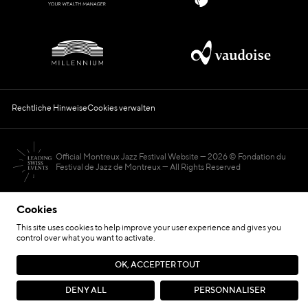
Rechtliche Hinweise
Cookies verwalten
Official Montreux Jazz Festival Website
2026 © Fondation du
Festival de Jazz de Montreux — All Rights Reserved
Cookies
This site uses cookies to help improve your user experience and gives you
control over what you want to activate.
Hosted by
OK, ACCEPTER TOUT
Seite von
DENY ALL
PERSONNALISER