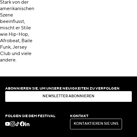
Stark von der
amerikanischen
Szene
beeinflusst,
mischt er Stile
wie Hip-Hop,
Afrobeat, Baile
Funk, Jersey
Club und viele
andere.
ABONNIEREN SIE, UM UNSERE NEUIGKEITEN ZU VERFOLGEN
N
E
W
S
L
E
T
T
E
R
A
B
O
N
N
I
E
R
E
N
N
E
W
S
L
E
T
T
E
R
A
B
O
N
N
I
E
R
E
N
FOLGEN SIE DEM FESTIVAL
KONTAKT
K
O
N
T
A
K
T
I
E
R
E
N
S
I
E
U
N
S
K
O
N
T
A
K
T
I
E
R
E
N
S
I
E
U
N
S