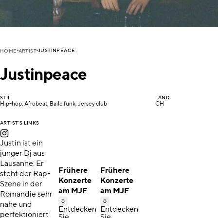
JUSTINPEACE
HOME
ARTIST
Justinpeace
STIL
LAND
Hip-hop, Afrobeat, Baile funk, Jersey club
CH
ARTIST'S LINKS
Justin ist ein
junger Dj aus
Lausanne. Er
Frühere
Frühere
steht der Rap-
Konzerte
Konzerte
Szene in der
am MJF
am MJF
Romandie sehr
0
0
nahe und
Entdecken
Entdecken
perfektioniert
Sie
Sie