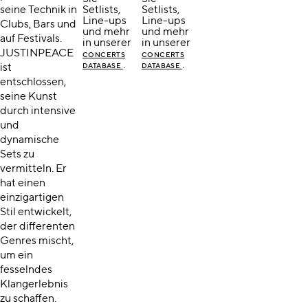
seine Technik in
Setlists,
Setlists,
Line-ups
Line-ups
Clubs, Bars und
und mehr
und mehr
auf Festivals.
in unserer
in unserer
JUSTINPEACE
CONCERTS
CONCERTS
.
.
ist
DATABASE
DATABASE
entschlossen,
seine Kunst
durch intensive
und
dynamische
Sets zu
vermitteln. Er
hat einen
einzigartigen
Stil entwickelt,
der diﬀerenten
Genres mischt,
um ein
fesselndes
Klangerlebnis
zu schaffen.