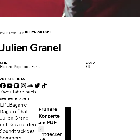
JULIEN GRANEL
HOME
ARTIST
Julien Granel
STIL
LAND
Electro, Pop Rock, Funk
FR
ARTIST'S LINKS
Zwei Jahre nach
seiner ersten
EP „Bagarre
Frühere
Bagarre“ hat
Konzerte
Julien Granel
am MJF
mit Bravour den
0
Soundtrack des
Entdecken
Sommers
Sie