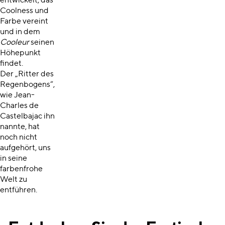
entwickelt, das
Coolness und
Farbe vereint
und in dem
Cooleur
seinen
Höhepunkt
findet.
Der „Ritter des
Regenbogens“,
wie Jean-
Charles de
Castelbajac ihn
nannte, hat
noch nicht
aufgehört, uns
in seine
farbenfrohe
Welt zu
entführen.