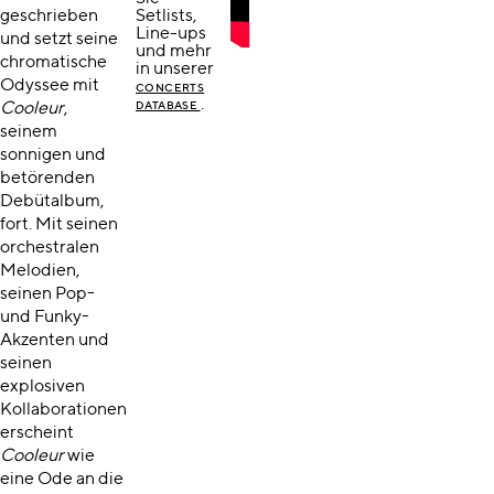
geschrieben
Setlists,
Line-ups
und setzt seine
und mehr
chromatische
in unserer
Odyssee mit
CONCERTS
.
Cooleur
,
DATABASE
seinem
sonnigen und
betörenden
Debütalbum,
fort. Mit seinen
orchestralen
Melodien,
seinen Pop-
und Funky-
Akzenten und
seinen
explosiven
Kollaborationen
erscheint
Cooleur
wie
eine Ode an die