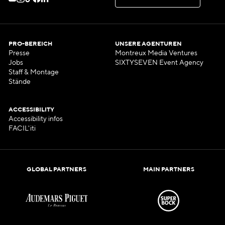
K
O
N
T
A
K
T
I
E
R
E
N
S
I
E
U
N
S
PRO-BEREICH
UNSERE AGENTUREN
Presse
Montreux Media Ventures
Jobs
SIXTYSEVEN Event Agency
Staff & Montage
Stände
ACCESSIBILITY
Accessibility infos
FACIL'iti
GLOBAL PARTNERS
MAIN PARTNERS