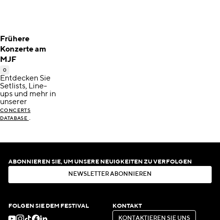
Frühere
Konzerte am
MJF
0
Entdecken Sie
Setlists, Line-
ups und mehr in
unserer
CONCERTS
.
DATABASE
ABONNIEREN SIE, UM UNSERE NEUIGKEITEN ZU VERFOLGEN
N
E
W
S
L
E
T
T
E
R
A
B
O
N
N
I
E
R
E
N
N
E
W
S
L
E
T
T
E
R
A
B
O
N
N
I
E
R
E
N
FOLGEN SIE DEM FESTIVAL
KONTAKT
K
O
N
T
A
K
T
I
E
R
E
N
S
I
E
U
N
S