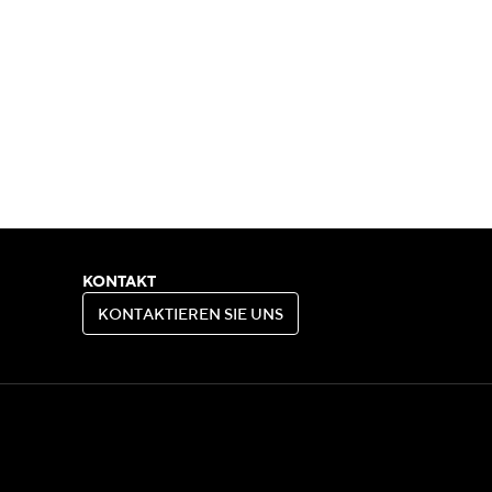
KONTAKT
K
O
N
T
A
K
T
I
E
R
E
N
S
I
E
U
N
S
K
O
N
T
A
K
T
I
E
R
E
N
S
I
E
U
N
S