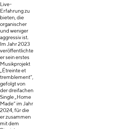
Live-
Erfahrung zu
bieten, die
organischer
und weniger
aggressiv ist.
Im Jahr 2023
veröffentlichte
er sein erstes
Musikprojekt
„Étreinte et
tremblement“,
gefolgt von
der dreifachen
Single „Home
Made“ im Jahr
2024, für die
er zusammen
mit dem