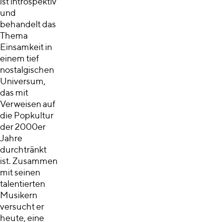
ist introspektiv
und
behandelt das
Thema
Einsamkeit in
einem tief
nostalgischen
Universum,
das mit
Verweisen auf
die Popkultur
der 2000er
Jahre
durchtränkt
ist. Zusammen
mit seinen
talentierten
Musikern
versucht er
heute, eine