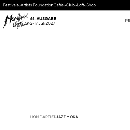
Festivals
Artists Foundation
Cafés
Club
Loft
Shop
61. AUSGABE
P
2-17 Juli 2027
HOME
ARTIST
JAZZ MOKA