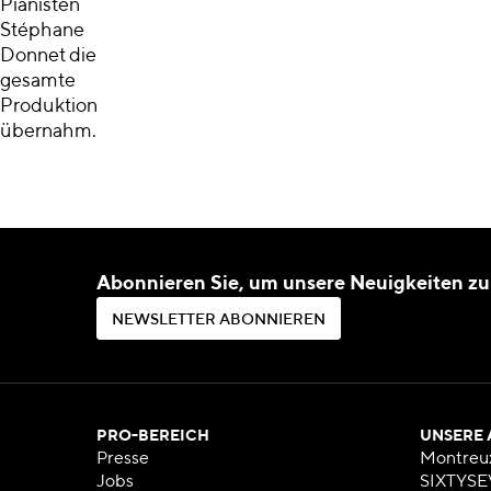
Pianisten
Stéphane
Donnet die
gesamte
Produktion
übernahm.
Abonnieren Sie, um unsere Neuigkeiten zu
N
E
W
S
L
E
T
T
E
R
A
B
O
N
N
I
E
R
E
N
N
E
W
S
L
E
T
T
E
R
A
B
O
N
N
I
E
R
E
N
PRO-BEREICH
UNSERE
Presse
Montreu
Jobs
SIXTYSE