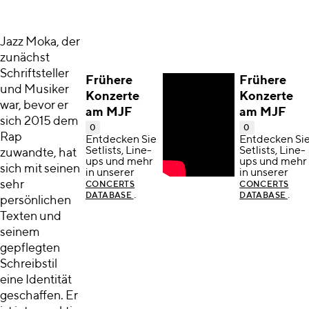
Jazz Moka, der
zunächst
Schriftsteller
Frühere
Frühere
und Musiker
Konzerte
Konzerte
war, bevor er
am MJF
am MJF
sich 2015 dem
0
0
Rap
Entdecken Sie
Entdecken Si
Setlists, Line-
Setlists, Line-
zuwandte, hat
ups und mehr
ups und mehr
sich mit seinen
in unserer
in unserer
sehr
CONCERTS
CONCERTS
.
.
DATABASE
DATABASE
persönlichen
Texten und
seinem
gepflegten
Schreibstil
eine Identität
geschaffen. Er