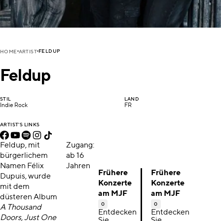
FELDUP
HOME
ARTIST
Feldup
STIL
LAND
Indie Rock
FR
ARTIST'S LINKS
Feldup, mit
Zugang:
bürgerlichem
ab 16
Namen Félix
Jahren
Frühere
Frühere
Dupuis, wurde
Konzerte
Konzerte
mit dem
am MJF
am MJF
düsteren Album
0
0
A Thousand
Entdecken
Entdecken
Doors, Just One
Sie
Sie