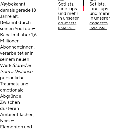
Key
bekannt –
Setlists,
Setlists,
Line-ups
Line-ups
damals gerade 18
und mehr
und mehr
Jahre alt.
in unserer
in unserer
Bekannt durch
CONCERTS
CONCERTS
.
.
seinen YouTube-
DATABASE
DATABASE
Kanal mit über 1,6
Millionen
Abonnent:innen,
verarbeitet er in
seinem neuen
Werk
Stared at
from a Distance
persönliche
Traumata und
emotionale
Abgründe.
Zwischen
düsteren
Ambientflächen,
Noise-
Elementen und