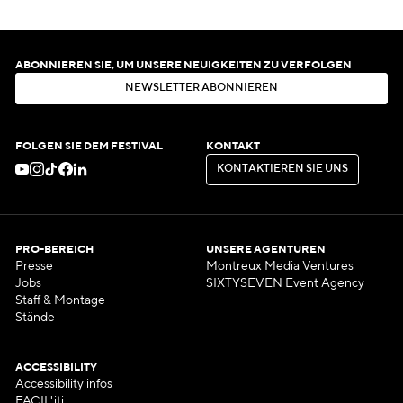
ABONNIEREN SIE, UM UNSERE NEUIGKEITEN ZU VERFOLGEN
N
E
W
S
L
E
T
T
E
R
A
B
O
N
N
I
E
R
E
N
N
E
W
S
L
E
T
T
E
R
A
B
O
N
N
I
E
R
E
N
FOLGEN SIE DEM FESTIVAL
KONTAKT
K
O
N
T
A
K
T
I
E
R
E
N
S
I
E
U
N
S
K
O
N
T
A
K
T
I
E
R
E
N
S
I
E
U
N
S
PRO-BEREICH
UNSERE AGENTUREN
Presse
Montreux Media Ventures
Jobs
SIXTYSEVEN Event Agency
Staff & Montage
Stände
ACCESSIBILITY
Accessibility infos
FACIL'iti