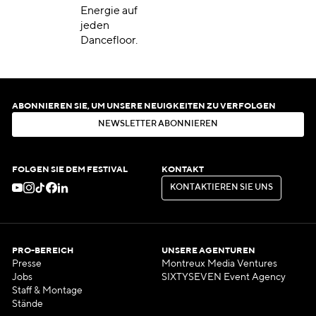
Energie auf
jeden
Dancefloor.
ABONNIEREN SIE, UM UNSERE NEUIGKEITEN ZU VERFOLGEN
N
E
W
S
L
E
T
T
E
R
A
B
O
N
N
I
E
R
E
N
N
E
W
S
L
E
T
T
E
R
A
B
O
N
N
I
E
R
E
N
FOLGEN SIE DEM FESTIVAL
KONTAKT
K
O
N
T
A
K
T
I
E
R
E
N
S
I
E
U
N
S
K
O
N
T
A
K
T
I
E
R
E
N
S
I
E
U
N
S
PRO-BEREICH
UNSERE AGENTUREN
Presse
Montreux Media Ventures
Jobs
SIXTYSEVEN Event Agency
Staff & Montage
Stände