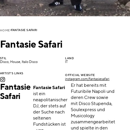
FANTASIE SAFARI
HOME
Fantasie Safari
STIL
LAND
Disco, House, Italo Disco
IT
ARTIST'S LINKS
OFFICIAL WEBSITE
instagram.com/fantasiesafari
Fantasie
Er hat bereits mit
Fantasie Safari
Futuribile Napoli und
ist ein
Safari
deren Crew sowie
neapolitanischer
mit Disco Stupenda,
DJ, der stets auf
Soulexpress und
der Suche nach
Musicology
seltenen
zusammengearbeitet
Fundstücken ist
und spielte in den