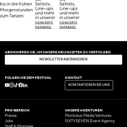
bis in die frühen
Setlists,
Setlists,
Line-ups
Line-ups
Morgenstunden
und mehr
und mehr
zum Tanzen.
in unserer
in unserer
CONCERTS
CONCERTS
.
.
DATABASE
DATABASE
ABONNIEREN SIE, UM UNSERE NEUIGKEITEN ZU VERFOLGEN
N
E
W
S
L
E
T
T
E
R
A
B
O
N
N
I
E
R
E
N
N
E
W
S
L
E
T
T
E
R
A
B
O
N
N
I
E
R
E
N
FOLGEN SIE DEM FESTIVAL
KONTAKT
K
O
N
T
A
K
T
I
E
R
E
N
S
I
E
U
N
S
K
O
N
T
A
K
T
I
E
R
E
N
S
I
E
U
N
S
PRO-BEREICH
UNSERE AGENTUREN
Presse
Montreux Media Ventures
Jobs
SIXTYSEVEN Event Agency
Staff & Montage