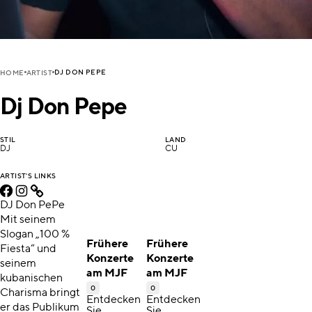
DJ DON PEPE
HOME
ARTIST
Dj Don Pepe
STIL
LAND
DJ
CU
ARTIST'S LINKS
DJ Don PePe
Mit seinem
Slogan „100 %
Frühere
Frühere
Fiesta“ und
Konzerte
Konzerte
seinem
am MJF
am MJF
kubanischen
0
0
Charisma bringt
Entdecken
Entdecken
er das Publikum
Sie
Sie