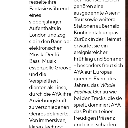
fesselte ihre
gehören eine
Fantasie während
ausgedehnte Asien-
eines
Tour sowie weitere
siebenjährigen
Stationen außerhalb
Aufenthalts in
Kontinentaleuropas.
London und zog
Zurück in der Heimat
sie in den Bann der
erwartet sie ein
elektronischen
ereignisreicher
Musik. Der für
Frühling und Sommer
Bass-Musik
– besonders freut sich
essenzielle Groove
AYA auf Europas
und die
queeres Event des
Verspieltheit
Jahres, das
Whole
dienten als Linse,
Festival
. Genau wie
durch die AYA ihre
bei den Tracks, die sie
Anziehungskraft
spielt, dominiert AYA
zu verschiedenen
das Pult mit einer
Genres definierte.
freudigen Präsenz
Von immersiven,
und einer scharfen
klaren Techno-