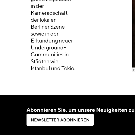
in der
Kameradschaft
der lokalen
Berliner Szene
sowie in der
Erkundung neuer
Underground-
Communities in
Städten wie
Istanbul und Tokio.
Abonnieren Sie, um unsere Neuigkeiten zu
N
E
W
S
L
E
T
T
E
R
A
B
O
N
N
I
E
R
E
N
N
E
W
S
L
E
T
T
E
R
A
B
O
N
N
I
E
R
E
N