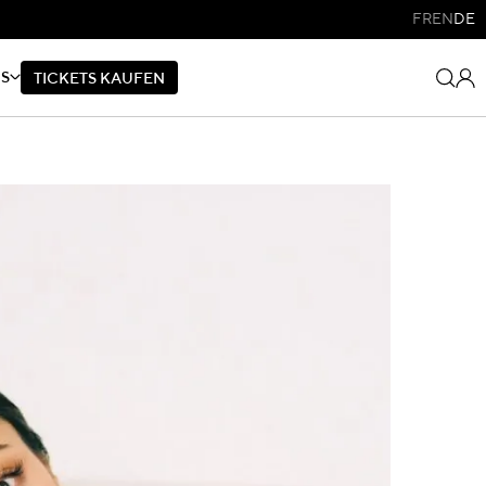
FR
EN
DE
NS
T
I
C
K
E
T
S
K
A
U
F
E
N
T
I
C
K
E
T
S
K
A
U
F
E
N