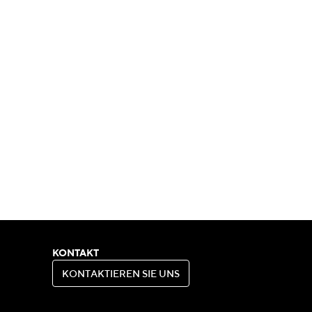
KONTAKT
K
O
N
T
A
K
T
I
E
R
E
N
S
I
E
U
N
S
K
O
N
T
A
K
T
I
E
R
E
N
S
I
E
U
N
S