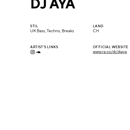
DJ AYA
STIL
LAND
UK Bass, Techno, Breaks
CH
ARTIST'S LINKS
OFFICIAL WEBSITE
www.ra.co/
dj/djaya