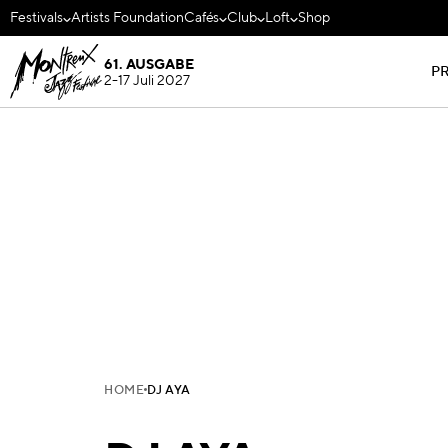
Festivals
Artists Foundation
Cafés
Club
Loft
Shop
61. AUSGABE
P
2-17 Juli 2027
HOME
DJ AYA