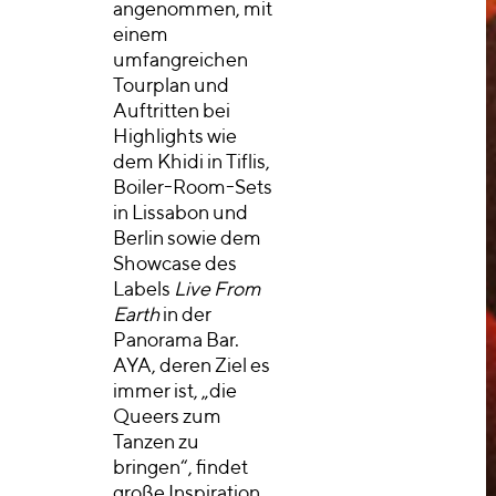
angenommen, mit
einem
umfangreichen
Tourplan und
Auftritten bei
Highlights wie
dem Khidi in Tiflis,
Boiler-Room-Sets
in Lissabon und
Berlin sowie dem
Showcase des
Labels
Live From
Earth
in der
Panorama Bar.
AYA, deren Ziel es
immer ist, „die
Queers zum
Tanzen zu
bringen“, findet
große Inspiration