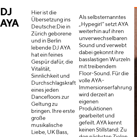
DJ
Hier ist die
Als selbsternanntes
Übersetzung ins
AYA
„Hypegirl“ setzt AYA
Deutsche:Die in
weiterhin auf ihren
Zürich geborene
unverwechselbaren
und in Berlin
Sound und verwebt
lebende DJ AYA
dabei gekonnt ihre
hat ein feines
basslastigen Wurzeln
Gespür dafür, die
mit treibendem
Vitalität,
Floor-Sound. Für die
Sinnlichkeit und
volle AYA-
Durchschlagskraft
Immersionserfahrung
eines jeden
wird derzeit an
Dancefloors zur
eigenen
Geltung zu
Produktionen
bringen. Ihre erste
gearbeitet und
große
gefeilt. AYA kennt
musikalische
keinen Stillstand: Zu
Liebe, UK Bass,
den nächsten Zielen