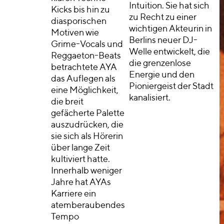
Intuition. Sie hat sich
Kicks bis hin zu
zu Recht zu einer
diasporischen
wichtigen Akteurin in
Motiven wie
Berlins neuer DJ-
Grime-Vocals und
Welle entwickelt, die
Reggaeton-Beats
die grenzenlose
betrachtete AYA
Energie und den
das Auflegen als
Pioniergeist der Stadt
eine Möglichkeit,
kanalisiert.
die breit
gefächerte Palette
auszudrücken, die
sie sich als Hörerin
über lange Zeit
kultiviert hatte.
Innerhalb weniger
Jahre hat AYAs
Karriere ein
atemberaubendes
Tempo