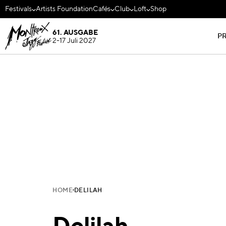
Festivals
Artists Foundation
Cafés
Club
Loft
Shop
61. AUSGABE
P
2-17 Juli 2027
HOME
DELILAH