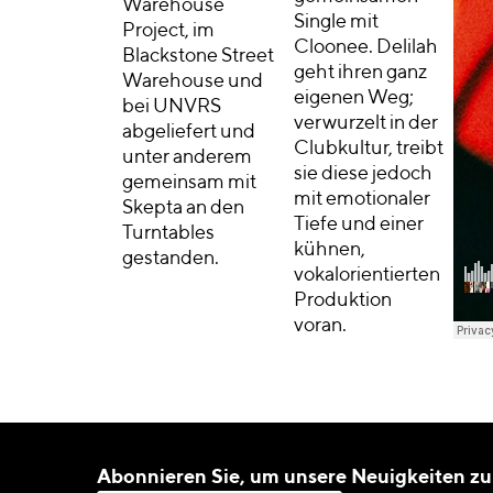
Warehouse
Single mit
Project, im
Cloonee. Delilah
Blackstone Street
geht ihren ganz
Warehouse und
eigenen Weg;
bei UNVRS
verwurzelt in der
abgeliefert und
Clubkultur, treibt
unter anderem
sie diese jedoch
gemeinsam mit
mit emotionaler
Skepta an den
Tiefe und einer
Turntables
kühnen,
gestanden.
vokalorientierten
Produktion
voran.
Abonnieren Sie, um unsere Neuigkeiten zu