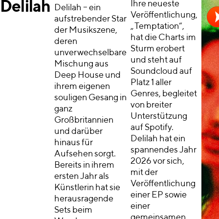
Delilah
Ihre neueste
Delilah – ein
Veröffentlichung,
aufstrebender Star
„Temptation“,
der Musikszene,
hat die Charts im
deren
Sturm erobert
unverwechselbare
und steht auf
Mischung aus
Soundcloud auf
Deep House und
Platz 1 aller
ihrem eigenen
Genres, begleitet
souligen Gesang in
von breiter
ganz
Unterstützung
Großbritannien
auf Spotify.
und darüber
Delilah hat ein
hinaus für
spannendes Jahr
Aufsehen sorgt.
2026 vor sich,
Bereits in ihrem
mit der
ersten Jahr als
Veröffentlichung
Künstlerin hat sie
einer EP sowie
herausragende
einer
Sets beim
gemeinsamen