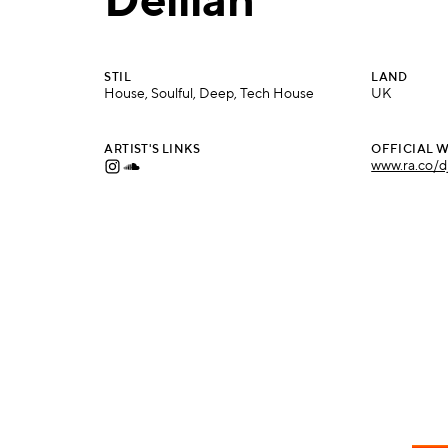
Delilah
STIL
LAND
House, Soulful, Deep, Tech House
UK
ARTIST'S LINKS
OFFICIAL W
www.ra.co/dj