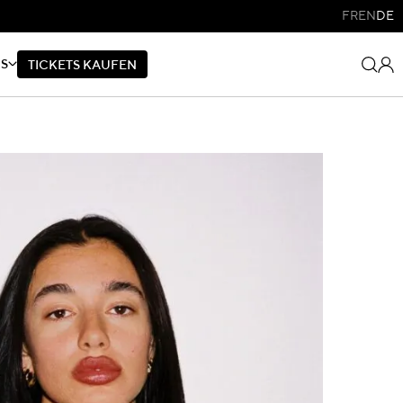
FR
EN
DE
NS
T
I
C
K
E
T
S
K
A
U
F
E
N
T
I
C
K
E
T
S
K
A
U
F
E
N