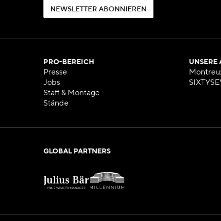
N
E
W
S
L
E
T
T
E
R
A
B
O
N
N
I
E
R
E
N
N
E
W
S
L
E
T
T
E
R
A
B
O
N
N
I
E
R
E
N
PRO-BEREICH
UNSERE
Presse
Montreu
Jobs
SIXTYSE
Staff & Montage
Stände
GLOBAL PARTNERS