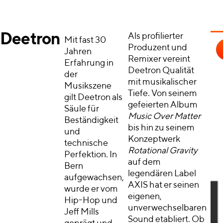
Deetron
Als profilierter
Mit fast 30
Produzent und
Jahren
Remixer vereint
Erfahrung in
Deetron Qualität
der
mit musikalischer
Musikszene
Tiefe. Von seinem
gilt Deetron als
gefeierten Album
Säule für
Music Over Matter
Beständigkeit
bis hin zu seinem
und
Konzeptwerk
technische
Rotational Gravity
Perfektion. In
auf dem
Bern
legendären Label
aufgewachsen,
AXIS hat er seinen
wurde er vom
eigenen,
Hip-Hop und
unverwechselbaren
Jeff Mills
Sound etabliert. Ob