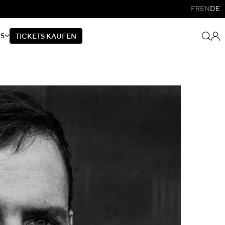
FR
EN
DE
NS
T
I
C
K
E
T
S
K
A
U
F
E
N
T
I
C
K
E
T
S
K
A
U
F
E
N