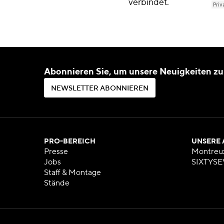
verbindet.
Abonnieren Sie, um unsere Neuigkeiten zu
N
E
W
S
L
E
T
T
E
R
A
B
O
N
N
I
E
R
E
N
N
E
W
S
L
E
T
T
E
R
A
B
O
N
N
I
E
R
E
N
PRO-BEREICH
UNSERE
Presse
Montreu
Jobs
SIXTYSE
Staff & Montage
Stände