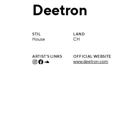
Deetron
STIL
LAND
House
CH
ARTIST'S LINKS
OFFICIAL WEBSITE
www.deetron.com