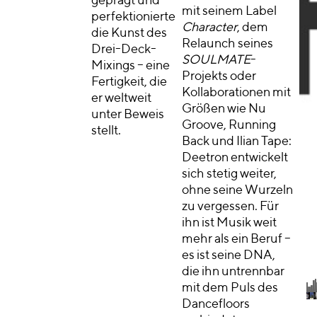
geprägt und
mit seinem Label
perfektionierte
Character
, dem
die Kunst des
Relaunch seines
Drei-Deck-
SOULMATE
-
Mixings – eine
Projekts oder
Fertigkeit, die
Kollaborationen mit
er weltweit
Größen wie Nu
unter Beweis
Groove, Running
stellt.
Back und Ilian Tape:
Deetron entwickelt
sich stetig weiter,
ohne seine Wurzeln
zu vergessen. Für
ihn ist Musik weit
mehr als ein Beruf –
es ist seine DNA,
die ihn untrennbar
mit dem Puls des
Dancefloors