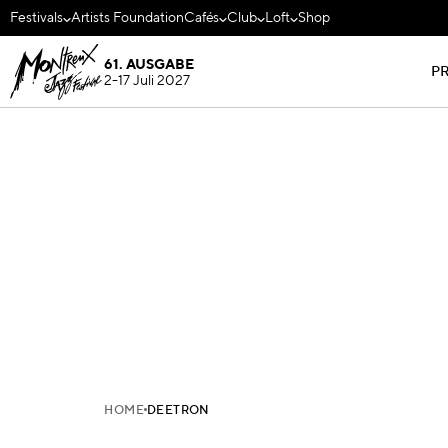
Festivals
Artists Foundation
Cafés
Club
Loft
Shop
61. AUSGABE
P
2-17 Juli 2027
HOME
DEETRON