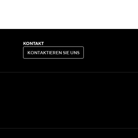
KONTAKT
K
O
N
T
A
K
T
I
E
R
E
N
S
I
E
U
N
S
K
O
N
T
A
K
T
I
E
R
E
N
S
I
E
U
N
S