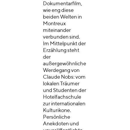
Dokumentarfilm,
wie eng diese
beiden Welten in
Montreux
miteinander
verbunden sind.
Im Mittelpunkt der
Erzählung steht
der
außergewöhnliche
Werdegang von
Claude Nobs: vom
lokalen Träumer
und Studenten der
Hotelfachschule
zur internationalen
Kulturikone.
Persönliche
Anekdoten und