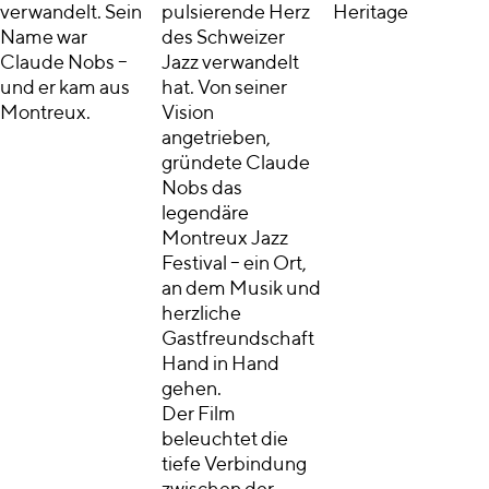
verwandelt. Sein
pulsierende Herz
Heritage
Name war
des Schweizer
Claude Nobs –
Jazz verwandelt
und er kam aus
hat. Von seiner
Montreux.
Vision
angetrieben,
gründete Claude
Nobs das
legendäre
Montreux Jazz
Festival – ein Ort,
an dem Musik und
herzliche
Gastfreundschaft
Hand in Hand
gehen.
Der Film
beleuchtet die
tiefe Verbindung