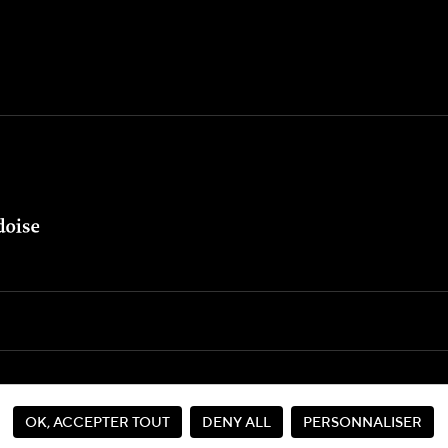
Seite von
OK, ACCEPTER TOUT
DENY ALL
PERSONNALISER