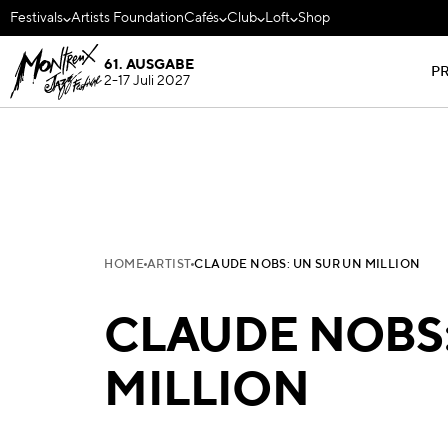
Festivals
Artists Foundation
Cafés
Club
Loft
Shop
61. AUSGABE
P
2-17 Juli 2027
HOME
ARTIST
CLAUDE NOBS: UN SUR UN MILLION
CLAUDE NOBS:
MILLION