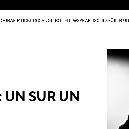
ROGRAMM
TICKETS & ANGEBOTE
NEWS
PRAKTISCHES
ÜBER U
 UN SUR UN