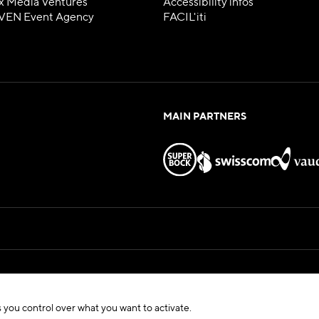
x Media Ventures
Accessibility infos
VEN Event Agency
FACIL'iti
MAIN PARTNERS
Hosted by
eux — All Rights Reserved
 you control over what you want to activate.