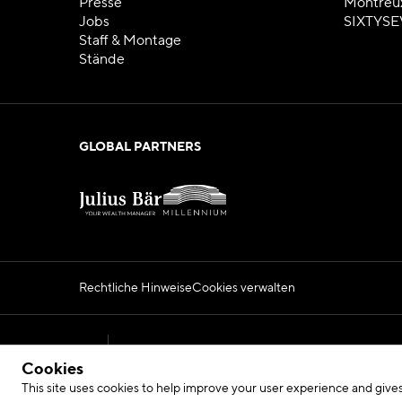
Presse
Montreu
Jobs
SIXTYSE
Staff & Montage
Stände
GLOBAL PARTNERS
Rechtliche Hinweise
Cookies verwalten
Official Montreux Jazz Festival Website
Cookies
2026 © Fondation du Festival de Jazz de Montr
This site uses cookies to help improve your user experience and gives