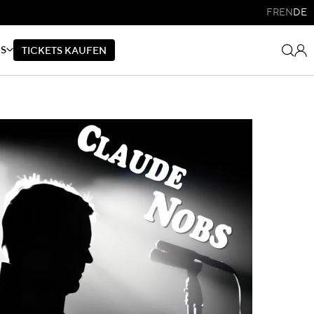
FR
EN
DE
NS
T
I
C
K
E
T
S
K
A
U
F
E
N
T
I
C
K
E
T
S
K
A
U
F
E
N