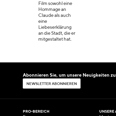
Film sowohl eine
Hommage an
Claude als auch
eine
Liebeserklärung
an die Stadt, die er
mitgestaltet hat.
Abonnieren Sie, um unsere Neuigkeiten zu
N
E
W
S
L
E
T
T
E
R
A
B
O
N
N
I
E
R
E
N
N
E
W
S
L
E
T
T
E
R
A
B
O
N
N
I
E
R
E
N
PRO-BEREICH
UNSERE