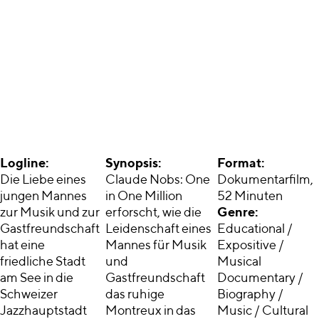
Logline:
Synopsis:
Format:
Die Liebe eines
Claude Nobs: One
Dokumentarfilm,
jungen Mannes
in One Million
52 Minuten
zur Musik und zur
erforscht, wie die
Genre:
Gastfreundschaft
Leidenschaft eines
Educational /
hat eine
Mannes für Musik
Expositive /
friedliche Stadt
und
Musical
am See in die
Gastfreundschaft
Documentary /
Schweizer
das ruhige
Biography /
Jazzhauptstadt
Montreux in das
Music / Cultural