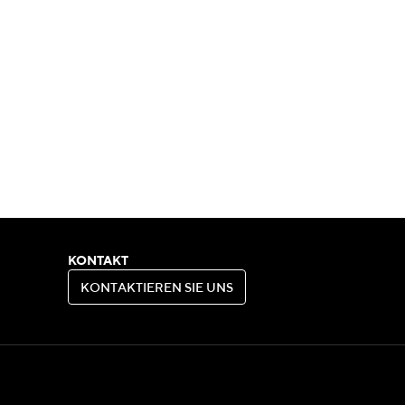
KONTAKT
K
O
N
T
A
K
T
I
E
R
E
N
S
I
E
U
N
S
K
O
N
T
A
K
T
I
E
R
E
N
S
I
E
U
N
S