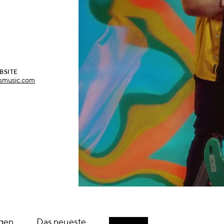
BSITE
smusic.com
igen
Das neueste