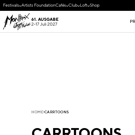
Festivals
Artists Foundation
Cafés
Club
Loft
Shop
61. AUSGABE
P
2-17 Juli 2027
HOME
CARRTOONS
CARRTOONS