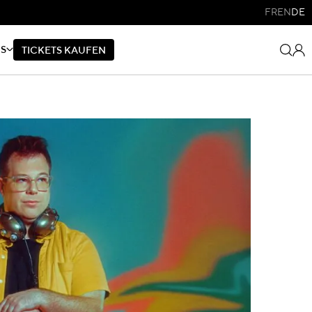
FR
EN
DE
NS
T
I
C
K
E
T
S
K
A
U
F
E
N
T
I
C
K
E
T
S
K
A
U
F
E
N