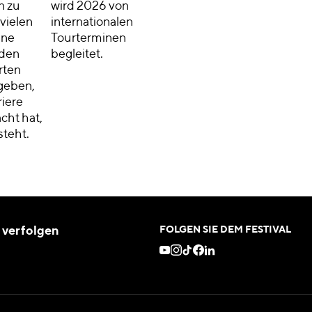
n zu
wird 2026 von
vielen
internationalen
hne
Tourterminen
 den
begleitet.
rten
geben,
riere
cht hat,
steht.
 verfolgen
FOLGEN SIE DEM FESTIVAL