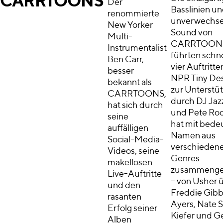
CARRTOONS
Der
Basslinien un
renommierte
unverwechse
New Yorker
Sound von
Multi-
CARRTOON
Instrumentalist
führten schne
Ben Carr,
vier Auftritte
besser
NPR Tiny De
bekannt als
zur Unterstü
CARRTOONS,
durch DJ Jazz
hat sich durch
und Pete Roc
seine
hat mit bed
auffälligen
Namen aus
Social-Media-
verschieden
Videos, seine
Genres
makellosen
zusammengea
Live-Auftritte
– von Usher 
und den
Freddie Gibb
rasanten
Ayers, Nate 
Erfolg seiner
Kiefer und G
Alben