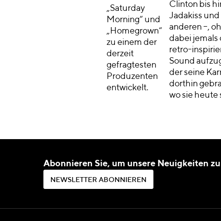
Clinton bis hi
„Saturday
Jadakiss und 
Morning“ und
anderen –, o
„Homegrown“
dabei jemals
zu einem der
retro-inspirie
derzeit
Sound aufzu
gefragtesten
der seine Kar
Produzenten
dorthin gebra
entwickelt.
wo sie heute 
Abonnieren Sie, um unsere Neuigkeiten zu
N
E
W
S
L
E
T
T
E
R
A
B
O
N
N
I
E
R
E
N
N
E
W
S
L
E
T
T
E
R
A
B
O
N
N
I
E
R
E
N