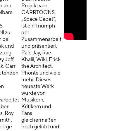
d der
Projekt von
lbare
CARRTOONS,
„Space Cadet“,
S
ist ein Triumph
ll zu
der
n bei
Zusammenarbeit
sk und
und präsentiert
tzung
Pale Jay, Rae
y Jeff
Khalil, Wiki, Erick
k. Carr
the Architect,
eutenden
Phonte und viele
mehr. Dieses
en
neueste Werk
wurde von
rbeitet
Musikern,
über
Kritikern und
s, Roy
Fans
Smith,
gleichermaßen
eorge
hoch gelobt und