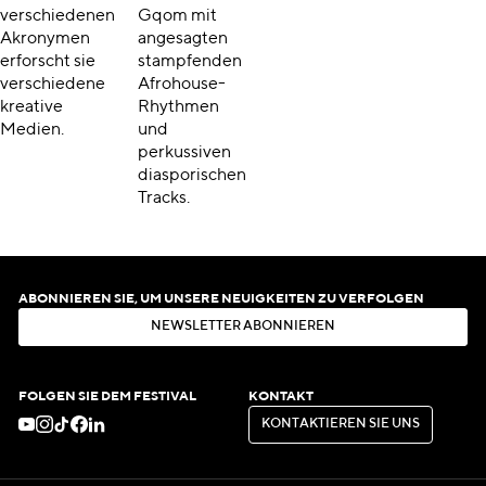
verschiedenen
Gqom mit
Akronymen
angesagten
erforscht sie
stampfenden
verschiedene
Afrohouse-
kreative
Rhythmen
Medien.
und
perkussiven
diasporischen
Tracks.
ABONNIEREN SIE, UM UNSERE NEUIGKEITEN ZU VERFOLGEN
N
E
W
S
L
E
T
T
E
R
A
B
O
N
N
I
E
R
E
N
N
E
W
S
L
E
T
T
E
R
A
B
O
N
N
I
E
R
E
N
FOLGEN SIE DEM FESTIVAL
KONTAKT
K
O
N
T
A
K
T
I
E
R
E
N
S
I
E
U
N
S
K
O
N
T
A
K
T
I
E
R
E
N
S
I
E
U
N
S