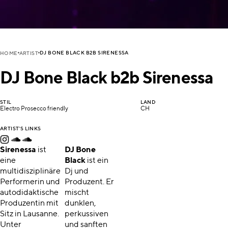
DJ BONE BLACK B2B SIRENESSA
HOME
ARTIST
DJ Bone Black b2b Sirenessa
STIL
LAND
Electro Prosecco friendly
CH
ARTIST'S LINKS
Sirenessa
ist
DJ
Bone
eine
Black
ist ein
multidisziplinäre
Dj und
Performerin und
Produzent. Er
autodidaktische
mischt
Produzentin mit
dunklen,
Sitz in Lausanne.
perkussiven
Unter
und sanften