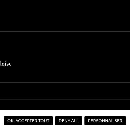
Seite von
OK, ACCEPTER TOUT
DENY ALL
PERSONNALISER