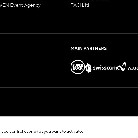
VEN Event Agency
FACIL'iti
MAIN PARTNERS
Hosted by
eux — All Rights Reserved
 you control over what you want to activate.