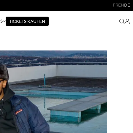
FR
EN
DE
NS
T
I
C
K
E
T
S
K
A
U
F
E
N
T
I
C
K
E
T
S
K
A
U
F
E
N