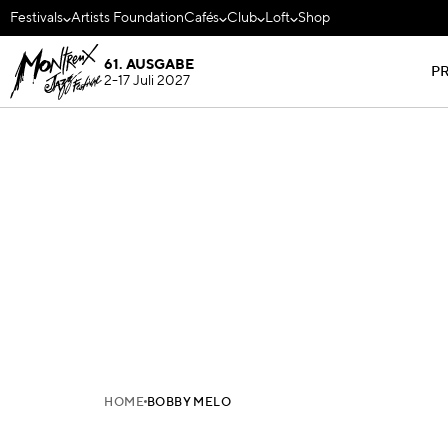
Festivals
Artists Foundation
Cafés
Club
Loft
Shop
61. AUSGABE
P
2-17 Juli 2027
HOME
BOBBY MELO