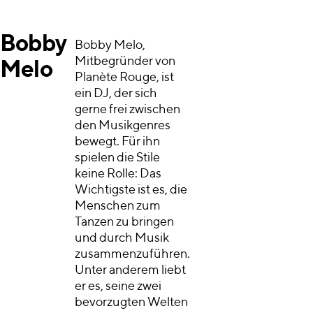
Bobby
Bobby Melo,
Mitbegründer von
Melo
Planète Rouge, ist
ein DJ, der sich
gerne frei zwischen
den Musikgenres
bewegt. Für ihn
spielen die Stile
keine Rolle: Das
Wichtigste ist es, die
Menschen zum
Tanzen zu bringen
und durch Musik
zusammenzuführen.
Unter anderem liebt
er es, seine zwei
bevorzugten Welten