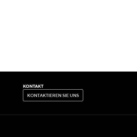
KONTAKT
K
O
N
T
A
K
T
I
E
R
E
N
S
I
E
U
N
S
K
O
N
T
A
K
T
I
E
R
E
N
S
I
E
U
N
S