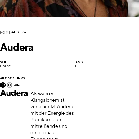
AUDERA
HOME
Audera
STIL
LAND
House
IT
ARTIST'S LINKS
Audera
Als wahrer
Klangalchemist
verschmilzt Audera
mit der Energie des
Publikums, um
mitreißende und
emotionale