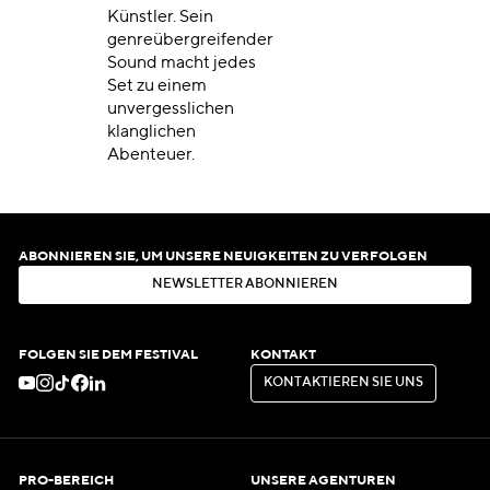
Künstler. Sein
genreübergreifender
Sound macht jedes
Set zu einem
unvergesslichen
klanglichen
Abenteuer.
ABONNIEREN SIE, UM UNSERE NEUIGKEITEN ZU VERFOLGEN
N
E
W
S
L
E
T
T
E
R
A
B
O
N
N
I
E
R
E
N
N
E
W
S
L
E
T
T
E
R
A
B
O
N
N
I
E
R
E
N
FOLGEN SIE DEM FESTIVAL
KONTAKT
K
O
N
T
A
K
T
I
E
R
E
N
S
I
E
U
N
S
K
O
N
T
A
K
T
I
E
R
E
N
S
I
E
U
N
S
PRO-BEREICH
UNSERE AGENTUREN