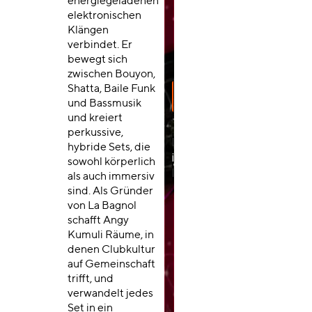
energiegeladenen
elektronischen
Klängen
verbindet. Er
bewegt sich
zwischen Bouyon,
Shatta, Baile Funk
und Bassmusik
und kreiert
perkussive,
hybride Sets, die
sowohl körperlich
als auch immersiv
sind. Als Gründer
von La Bagnol
schafft Angy
Kumuli Räume, in
denen Clubkultur
auf Gemeinschaft
trifft, und
verwandelt jedes
Set in ein