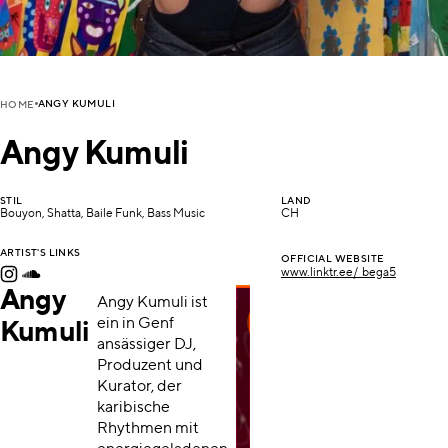
ANGY KUMULI
HOME
Angy Kumuli
STIL
LAND
Bouyon, Shatta, Baile Funk, Bass Music
CH
ARTIST'S LINKS
OFFICIAL WEBSITE
www.linktr.ee/_bega5
Angy
Angy Kumuli ist
ein in Genf
Kumuli
ansässiger DJ,
Produzent und
Kurator, der
karibische
Rhythmen mit