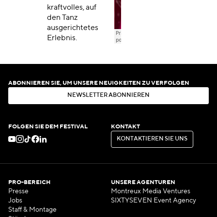
kraftvolles, auf
den Tanz
ausgerichtetes
Erlebnis.
ABONNIEREN SIE, UM UNSERE NEUIGKEITEN ZU VERFOLGEN
N
E
W
S
L
E
T
T
E
R
A
B
O
N
N
I
E
R
E
N
N
E
W
S
L
E
T
T
E
R
A
B
O
N
N
I
E
R
E
N
FOLGEN SIE DEM FESTIVAL
KONTAKT
K
O
N
T
A
K
T
I
E
R
E
N
S
I
E
U
N
S
K
O
N
T
A
K
T
I
E
R
E
N
S
I
E
U
N
S
PRO-BEREICH
UNSERE AGENTUREN
Presse
Montreux Media Ventures
Jobs
SIXTYSEVEN Event Agency
Staff & Montage