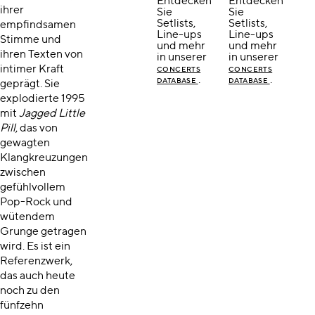
Entdecken
Entdecken
ihrer
Sie
Sie
Setlists,
Setlists,
empfindsamen
Line-ups
Line-ups
Stimme und
und mehr
und mehr
ihren Texten von
in unserer
in unserer
intimer Kraft
CONCERTS
CONCERTS
.
.
DATABASE
DATABASE
geprägt. Sie
explodierte 1995
mit
Jagged Little
Pill
, das von
gewagten
Klangkreuzungen
zwischen
gefühlvollem
Pop-Rock und
wütendem
Grunge getragen
wird. Es ist ein
Referenzwerk,
das auch heute
noch zu den
fünfzehn