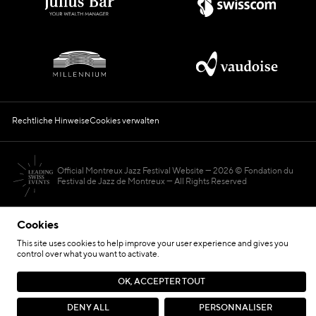
Rechtliche Hinweise
Cookies verwalten
Official Montreux Jazz Festival Website
2026 © Fondation du
Festival de Jazz de Montreux — All Rights Reserved
Cookies
This site uses cookies to help improve your user experience and gives you
control over what you want to activate.
Hosted by
OK, ACCEPTER TOUT
Seite von
DENY ALL
PERSONNALISER