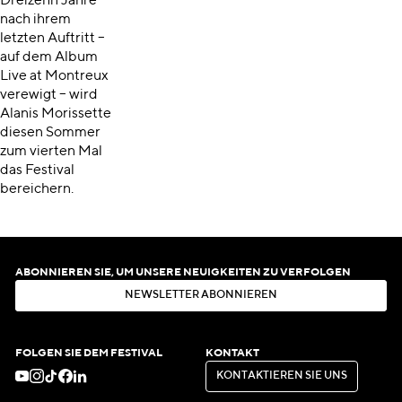
Dreizehn Jahre
nach ihrem
letzten Auftritt –
auf dem Album
Live at Montreux
verewigt – wird
Alanis Morissette
diesen Sommer
zum vierten Mal
das Festival
bereichern.
ABONNIEREN SIE, UM UNSERE NEUIGKEITEN ZU VERFOLGEN
N
E
W
S
L
E
T
T
E
R
A
B
O
N
N
I
E
R
E
N
N
E
W
S
L
E
T
T
E
R
A
B
O
N
N
I
E
R
E
N
FOLGEN SIE DEM FESTIVAL
KONTAKT
K
O
N
T
A
K
T
I
E
R
E
N
S
I
E
U
N
S
K
O
N
T
A
K
T
I
E
R
E
N
S
I
E
U
N
S