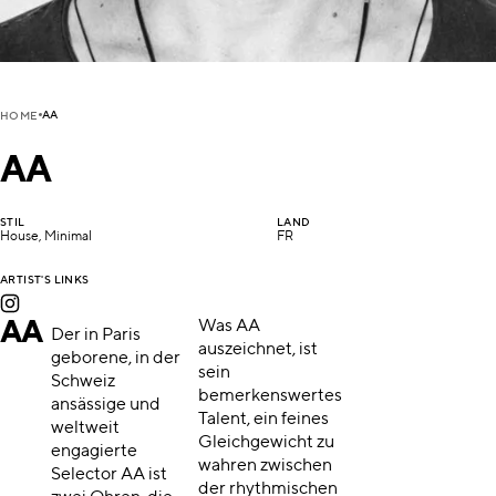
AA
HOME
AA
STIL
LAND
House, Minimal
FR
ARTIST'S LINKS
AA
Was AA
Der in Paris
auszeichnet, ist
geborene, in der
sein
Schweiz
bemerkenswertes
ansässige und
Talent, ein feines
weltweit
Gleichgewicht zu
engagierte
wahren zwischen
Selector AA ist
der rhythmischen