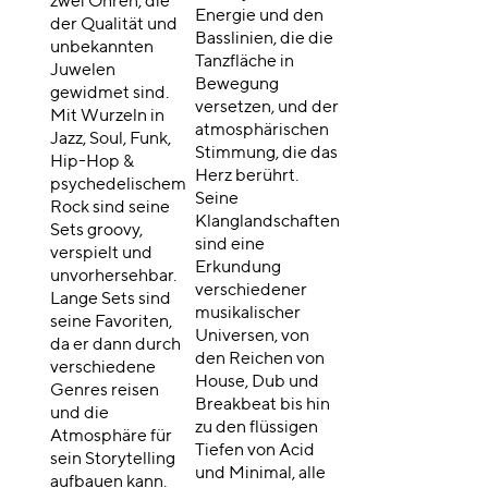
zwei Ohren, die
Energie und den
der Qualität und
Basslinien, die die
unbekannten
Tanzfläche in
Juwelen
Bewegung
gewidmet sind.
versetzen, und der
Mit Wurzeln in
atmosphärischen
Jazz, Soul, Funk,
Stimmung, die das
Hip-Hop &
Herz berührt.
psychedelischem
Seine
Rock sind seine
Klanglandschaften
Sets groovy,
sind eine
verspielt und
Erkundung
unvorhersehbar.
verschiedener
Lange Sets sind
musikalischer
seine Favoriten,
Universen, von
da er dann durch
den Reichen von
verschiedene
House, Dub und
Genres reisen
Breakbeat bis hin
und die
zu den flüssigen
Atmosphäre für
Tiefen von Acid
sein Storytelling
und Minimal, alle
aufbauen kann.