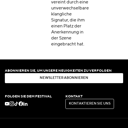
vereint durch eine
unverwechselbare
klangliche
Signatur, die ihm
einen Platz der
Anerkennung in
der Szene
eingebracht hat.
ABONNIEREN SIE, UM UNSERE NEUIGKEITEN ZU VERFOLGEN
N
E
W
S
L
E
T
T
E
R
A
B
O
N
N
I
E
R
E
N
N
E
W
S
L
E
T
T
E
R
A
B
O
N
N
I
E
R
E
N
FOLGEN SIE DEM FESTIVAL
KONTAKT
K
O
N
T
A
K
T
I
E
R
E
N
S
I
E
U
N
S
K
O
N
T
A
K
T
I
E
R
E
N
S
I
E
U
N
S