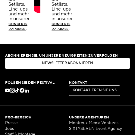
Setlists,
Setlists,
Line-ups
Line-ups
und mehr
und mehr
in unserer
in unserer
CONCERTS
CONCERTS
.
.
DATABASE
DATABASE
ABONNIEREN SIE, UM UNSERE NEUIGKEITEN ZU VERFOLGEN
N
E
W
S
L
E
T
T
E
R
A
B
O
N
N
I
E
R
E
N
N
E
W
S
L
E
T
T
E
R
A
B
O
N
N
I
E
R
E
N
FOLGEN SIE DEM FESTIVAL
KONTAKT
K
O
N
T
A
K
T
I
E
R
E
N
S
I
E
U
N
S
K
O
N
T
A
K
T
I
E
R
E
N
S
I
E
U
N
S
PRO-BEREICH
UNSERE AGENTUREN
Presse
Montreux Media Ventures
Jobs
SIXTYSEVEN Event Agency
Staff & Montage