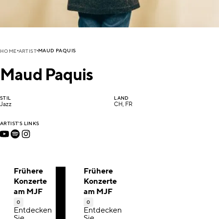
MAUD PAQUIS
HOME
ARTIST
Maud Paquis
STIL
LAND
Jazz
CH, FR
ARTIST'S LINKS
Frühere
Frühere
Konzerte
Konzerte
am MJF
am MJF
0
0
Entdecken
Entdecken
Sie
Sie