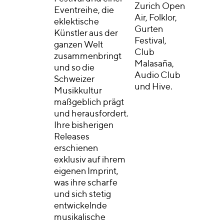
Zurich Open
Eventreihe, die
Air, Folklor,
eklektische
Gurten
Künstler aus der
Festival,
ganzen Welt
Club
zusammenbringt
Malasaña,
und so die
Audio Club
Schweizer
und Hive.
Musikkultur
maßgeblich prägt
und herausfordert.
Ihre bisherigen
Releases
erschienen
exklusiv auf ihrem
eigenen Imprint,
was ihre scharfe
und sich stetig
entwickelnde
musikalische