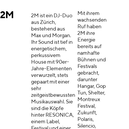
2M
Mit ihrem
2M ist ein DJ-Duo
wachsenden
aus Zürich,
Ruf haben
bestehend aus
2M ihre
Max und Morgan.
Energie
Ihr Sound ist tief in
bereits auf
energetischem,
namhafte
perkussivem
Bühnen und
House mit 90er-
Festivals
Jahre-Elementen
gebracht,
verwurzelt, stets
darunter
gepaart mit einer
Hangar, Gop
sehr
Tun, Shelter,
zeitgeistbewussten
Montreux
Musikauswahl. Sie
Festival,
sind die Köpfe
Zukunft,
hinter RESONICA,
Polaris,
einem Label,
Silencio,
Festival und einer