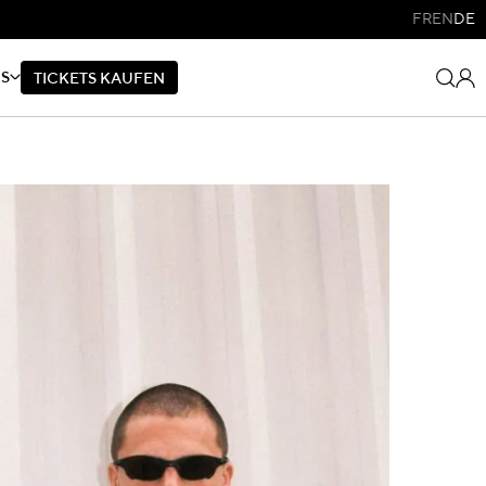
FR
EN
DE
NS
T
I
C
K
E
T
S
K
A
U
F
E
N
T
I
C
K
E
T
S
K
A
U
F
E
N