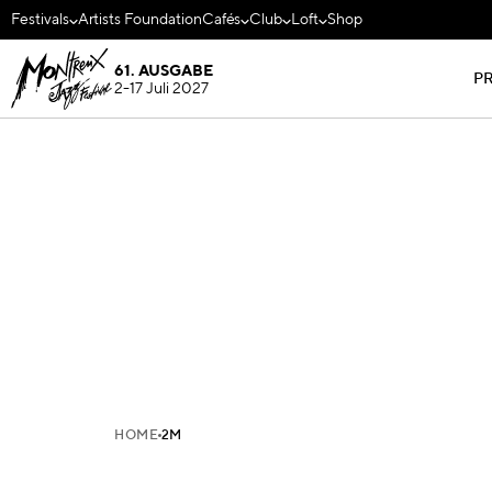
Festivals
Artists Foundation
Cafés
Club
Loft
Shop
61. AUSGABE
P
2-17 Juli 2027
HOME
2M