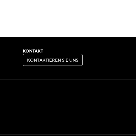
KONTAKT
K
O
N
T
A
K
T
I
E
R
E
N
S
I
E
U
N
S
K
O
N
T
A
K
T
I
E
R
E
N
S
I
E
U
N
S