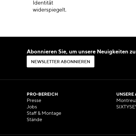
Identität
widerspiegelt.
Abonnieren Sie, um unsere Neuigkeiten zu
N
E
W
S
L
E
T
T
E
R
A
B
O
N
N
I
E
R
E
N
N
E
W
S
L
E
T
T
E
R
A
B
O
N
N
I
E
R
E
N
PRO-BEREICH
UNSERE
Presse
Montreu
Jobs
SIXTYSE
Staff & Montage
Stände