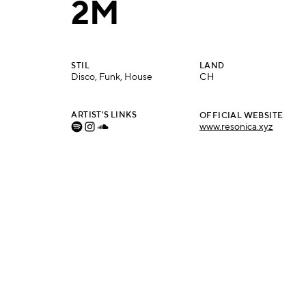
2M
STIL
LAND
Disco, Funk, House
CH
ARTIST'S LINKS
OFFICIAL WEBSITE
www.resonica.xyz